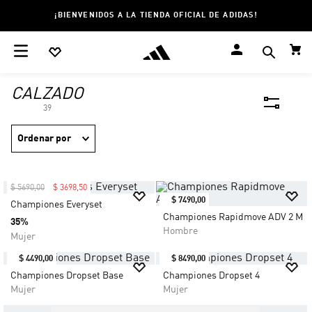
¡BIENVENIDOS A LA TIENDA OFICIAL DE ADIDAS!
CALZADO
39
Ordenar por
$
5690
,
00
$
3698
,
50
$
7490
,
00
Championes Everyset
Championes Rapidmove ADV 2 M
35%
Hombre
Mujer
$
4490
,
00
$
8490
,
00
Championes Dropset Base
Championes Dropset 4
Mujer
Mujer