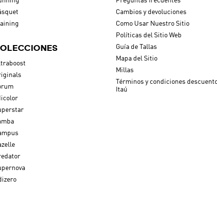
unning
Preguntas frecuentes
ásquet
Cambios y devoluciones
aining
Como Usar Nuestro Sitio
Políticas del Sitio Web
OLECCIONES
Guía de Tallas
Mapa del Sitio
traboost
Millas
iginals
Términos y condiciones descuent
orum
Itaú
icolor
uperstar
amba
ampus
zelle
redator
upernova
izero