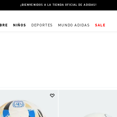
¡BIENVENIDOS A LA TIENDA OFICIAL DE ADIDAS!
BRE
NIÑOS
DEPORTES
MUNDO ADIDAS
SALE
TÉRMINOS MÁS BUSCADOS
1
.
CHAMPIONES ADIDAS
2
.
ESSENTIALS
3
.
SPEZIAL
4
.
ESPAÑA
5
.
CAMPERA
6
.
CAMPERAS
7
.
PANTALON
8
.
REAL MADRID