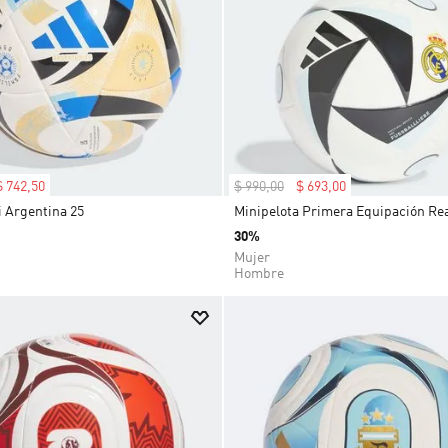
9
.
PELOTA
10
.
DROPSET
$
742
,
50
$
990
,
00
$
693
,
00
i Argentina 25
Minipelota Primera Equipación Re
30%
Mujer
Hombre