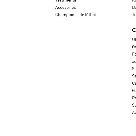
Vestimenta
R
Accesorios
B
Championes de fútbol
Tr
C
Ul
Or
F
ad
S
S
C
Ga
P
S
Ad