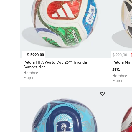
$
5990
,
00
$
990
,
00
Pelota FIFA World Cup 26™ Trionda
Pelota Min
Competition
25%
Hombre
Hombre
Mujer
Mujer