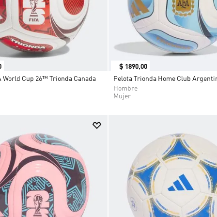
0
$
1890
,
00
A World Cup 26™ Trionda Canada
Pelota Trionda Home Club Argenti
Hombre
Mujer