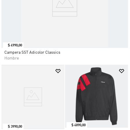
$
4990
,
00
Campera SST Adicolor Classics
Hombre
$
4890
,
00
$
3990
,
00