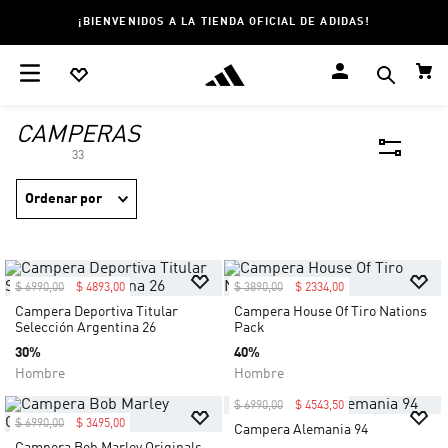
¡BIENVENIDOS A LA TIENDA OFICIAL DE ADIDAS!
CAMPERAS
33
Ordenar por
$
6990
,
00
$
4893
,
00
$
3890
,
00
$
2334
,
00
Campera Deportiva Titular
Campera House Of Tiro Nations
Selección Argentina 26
Pack
30%
40%
Hombre
Hombre
$
6990
,
00
$
4543
,
50
$
6990
,
00
$
3495
,
00
Campera Alemania 94