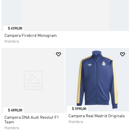
$
4590
,
00
Campera Firebird Monogram
Hombre
$
5990
,
00
$
4890
,
00
Campera Real Madrid Originals
Campera DNA Audi Revolut F1
Hombre
Team
Hombre