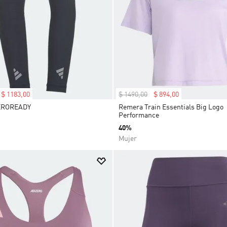
9
.
DROPSET
10
.
MOCHILA
$
1183
,
00
$
1490
,
00
$
894
,
00
EROREADY
Remera Train Essentials Big Logo
Performance
40%
Mujer