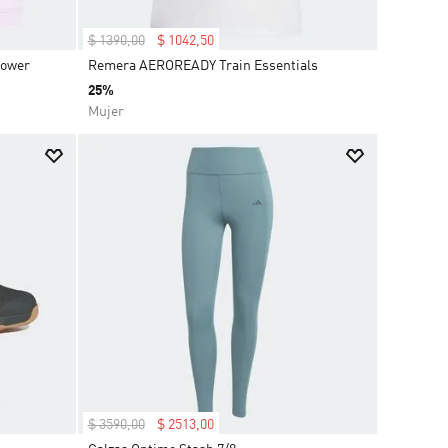
$
1390
,
00
$
1042
,
50
Power
Remera AEROREADY Train Essentials
25%
Mujer
$
3590
,
00
$
2513
,
00