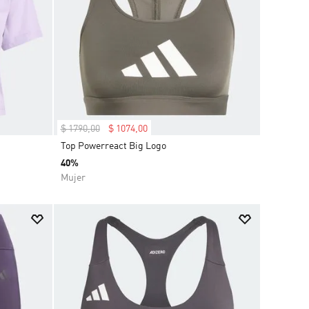
$
1790
,
00
$
1074
,
00
Top Powerreact Big Logo
40%
Mujer