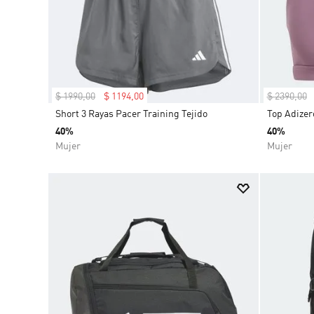
$
1990
,
00
$
1194
,
00
$
2390
,
00
Short 3 Rayas Pacer Training Tejido
Top Adizer
40%
40%
Mujer
Mujer