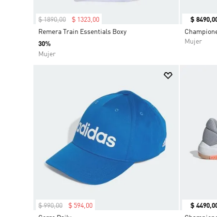
$
1890
,
00
$
1323
,
00
$
8490
,
0
Remera Train Essentials Boxy
Champione
Mujer
30%
Mujer
$
990
,
00
$
594
,
00
$
4490
,
0