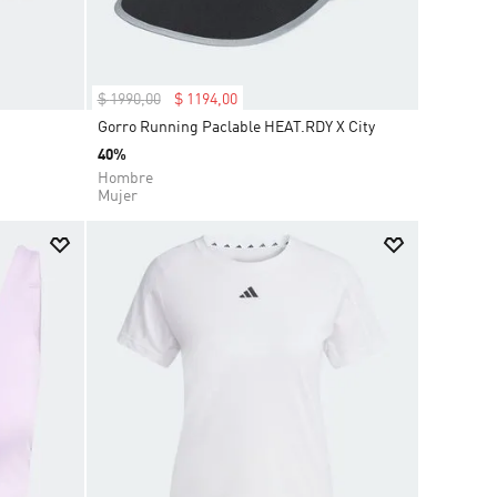
$
1990
,
00
$
1194
,
00
Gorro Running Paclable HEAT.RDY X City
40%
Hombre
Mujer