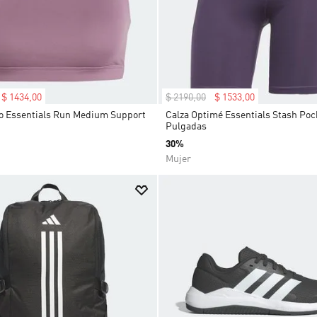
$
1434
,
00
$
2190
,
00
$
1533
,
00
o Essentials Run Medium Support
Calza Optimé Essentials Stash Poc
Pulgadas
30%
Mujer