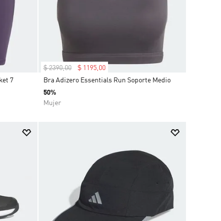
$
2390
,
00
$
1195
,
00
ket 7
Bra Adizero Essentials Run Soporte Medio
50%
Mujer