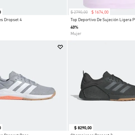
0
$
2790
,
00
$
1674
,
00
s Dropset 4
Top Deportivo De Sujeción Ligera 
40%
Mujer
0
$
8290
,
00