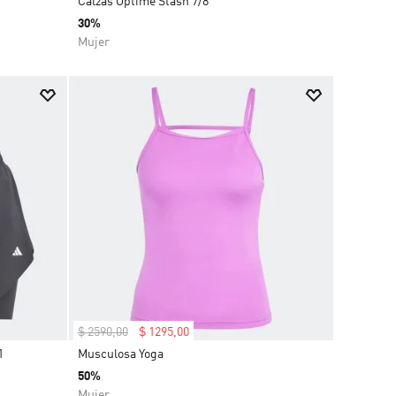
Calzas Optime Stash 7/8
30%
Mujer
$
2590
,
00
$
1295
,
00
1
Musculosa Yoga
50%
Mujer