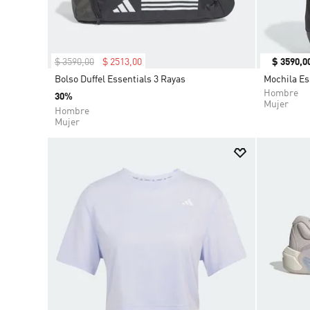
$
3590
,
00
$
2513
,
00
$
3590
,
0
Bolso Duffel Essentials 3 Rayas
Mochila Es
Hombre
30%
Mujer
Hombre
Mujer