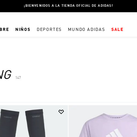
¡BIENVENIDOS A LA TIENDA OFICIAL DE ADIDAS!
BRE
NIÑOS
DEPORTES
MUNDO ADIDAS
SALE
TÉRMINOS MÁS BUSCADOS
1
.
CHAMPIONES ADIDAS
2
.
ESSENTIALS
NG
147
3
.
SPEZIAL
4
.
CAMPERA
5
.
ESPAÑA
6
.
CAMPERAS
7
.
PANTALON
8
.
PELOTA