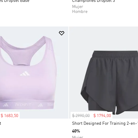
s Dropset Base
Championes Dropset 3
Mujer
Hombre
$
1683
,
50
$
2990
,
00
$
1794
,
00
t
Short Designed For Training 2-en-
40%
Mujer