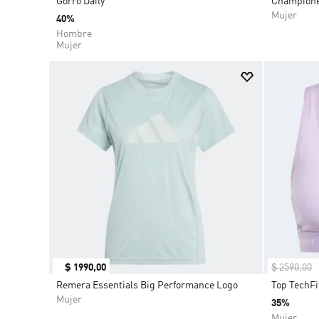
Gorro Daily
Champione
Mujer
40%
Hombre
Mujer
$
1990
,
00
$
2590
,
00
Remera Essentials Big Performance Logo
Top TechFi
Mujer
35%
Mujer