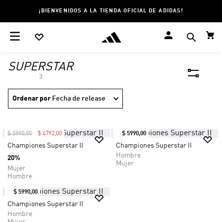
¡BIENVENIDOS A LA TIENDA OFICIAL DE ADIDAS!
SUPERSTAR
3
Ordenar por
Fecha de release
$
5990
,
00
$
4792
,
00
$
5990
,
00
Championes Superstar II
Championes Superstar II
Hombre
20%
Mujer
Mujer
Hombre
$
5990
,
00
Championes Superstar II
Hombre