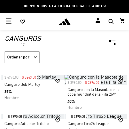
¡BIENVENIDOS A LA TIENDA OFICIAL DE ADIDAS!
CANGUROS
17
Ordenar por
$
4990
,
00
$
3243
,
50
$
3990
,
00
$
2394
,
00
Canguro Bob Marley
Canguro con la Mascota de la
35%
copa mundial de la Fifa 26™
Hombre
40%
Hombre
$
4990
,
00
$
3690
,
00
Canguro Adicolor Trifolio
Canguro Tiro26 League