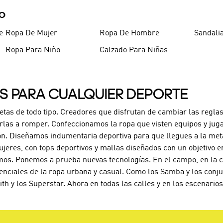
DO
e
Ropa De Mujer
Ropa De Hombre
Sandali
Ropa Para Niño
Calzado Para Niñas
ES PARA CUALQUIER DEPORTE
letas de todo tipo. Creadores que disfrutan de cambiar las reglas
rlas a romper. Confeccionamos la ropa que visten equipos y jug
ón. Diseñamos indumentaria deportiva para que llegues a la met
jeres, con tops deportivos y mallas diseñados con un objetivo e
os. Ponemos a prueba nuevas tecnologías. En el campo, en la can
enciales de la ropa urbana y casual. Como los Samba y los conj
ith y los Superstar. Ahora en todas las calles y en los escenari