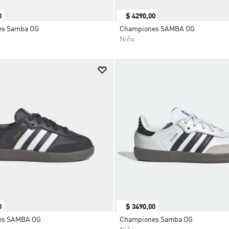
0
$
4290
,
00
es Samba OG
Championes SAMBA OG
Niño
0
$
3490
,
00
es SAMBA OG
Championes Samba OG