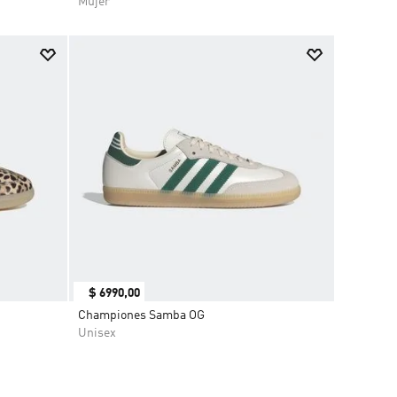
Mujer
$
6990
,
00
Championes Samba OG
Unisex