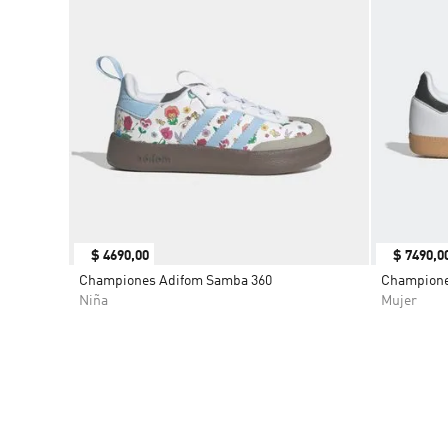
$
4690
,
00
$
7490
,
0
Championes Adifom Samba 360
Champione
Niña
Mujer