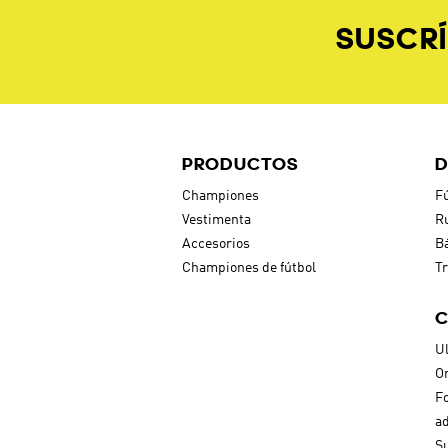
SUSCRÍ
PRODUCTOS
D
Championes
Fú
Vestimenta
R
Accesorios
B
Championes de fútbol
Tr
C
Ul
Or
F
ad
S