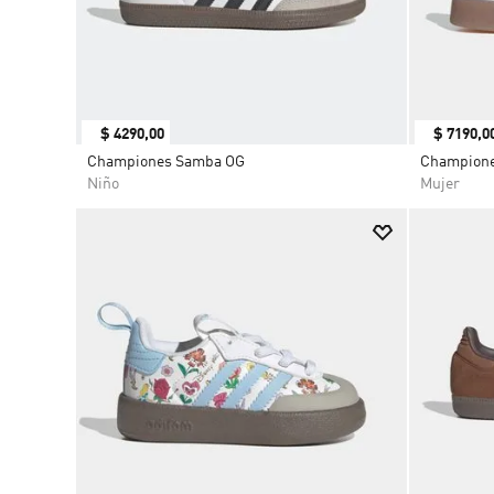
$
4290
,
00
$
7190
,
0
Championes Samba OG
Champion
Niño
Mujer