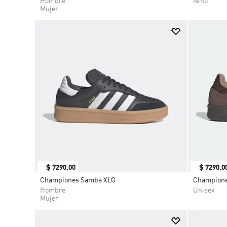
Hombre
Niño
Mujer
$
7290
,
00
$
7290
,
0
Championes Samba XLG
Champione
Hombre
Unisex
Mujer