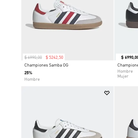
$
6990
,
00
$
5242
,
50
$
6990
,
0
Championes Samba OG
Champion
Hombre
25%
Mujer
Hombre