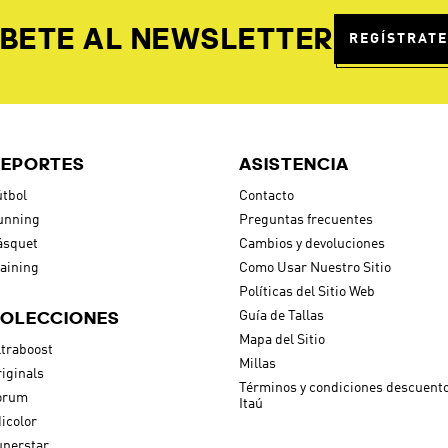
BETE AL NEWSLETTER
REGÍSTRATE
EPORTES
ASISTENCIA
tbol
Contacto
unning
Preguntas frecuentes
ásquet
Cambios y devoluciones
aining
Como Usar Nuestro Sitio
Políticas del Sitio Web
OLECCIONES
Guía de Tallas
Mapa del Sitio
traboost
Millas
iginals
Términos y condiciones descuent
orum
Itaú
icolor
uperstar