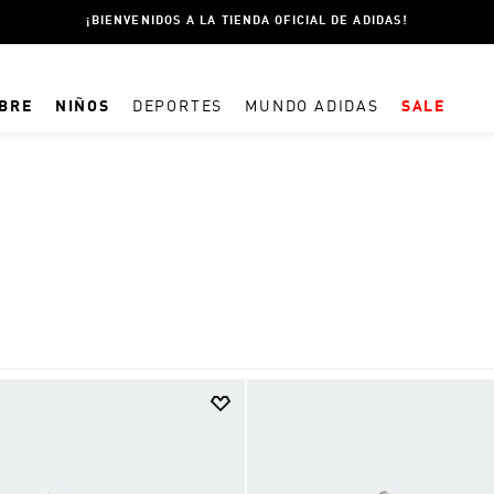
¡BIENVENIDOS A LA TIENDA OFICIAL DE ADIDAS!
BRE
NIÑOS
DEPORTES
MUNDO ADIDAS
SALE
TÉRMINOS MÁS BUSCADOS
1
.
CHAMPIONES ADIDAS
2
.
ESSENTIALS
3
.
SPEZIAL
4
.
CAMPERA
5
.
ESPAÑA
6
.
CAMPERAS
7
.
PANTALON
8
.
PELOTA