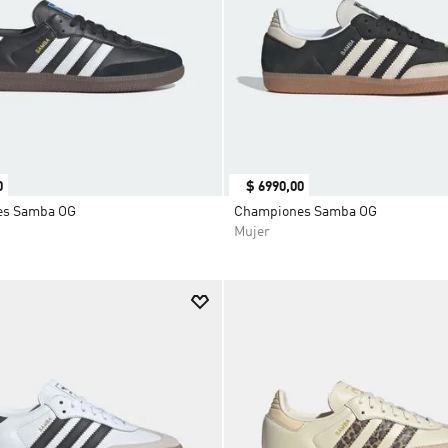
9
.
DROPSET
10
.
MOCHILA
0
$
6990
,
00
es Samba OG
Championes Samba OG
Mujer