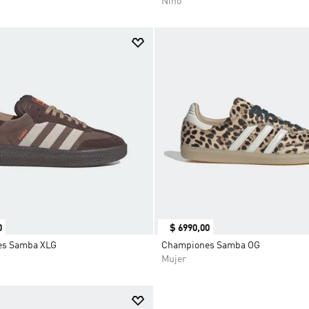
Niño
0
$
6990
,
00
s Samba XLG
Championes Samba OG
Mujer