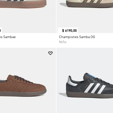
0
$
6190
,
00
es Sambae
Championes Samba OG
Niño