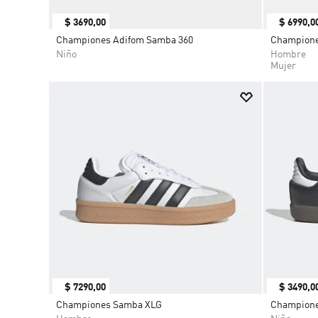
$
3690
,
00
$
6990
,
0
Championes Adifom Samba 360
Champion
Niño
Hombre
Mujer
$
7290
,
00
$
3490
,
0
Championes Samba XLG
Champion