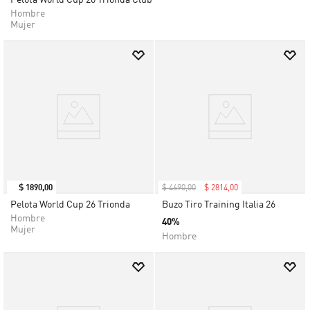
Pelota World Cup 26 Trionda Club
Hombre
Mujer
$
1890
,
00
$
4690
,
00
$
2814
,
00
Pelota World Cup 26 Trionda
Buzo Tiro Training Italia 26
Hombre
40%
Mujer
Hombre