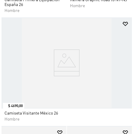
Camiseta Primera Equipación
Remera Graphic Road to NY-NJ
España 26
Hombre
Hombre
$
4690
,
00
Camiseta Visitante México 26
Hombre