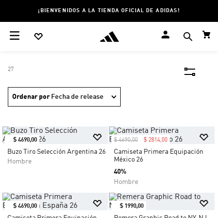
¡BIENVENIDOS A LA TIENDA OFICIAL DE ADIDAS!
27
Ordenar por
Fecha de release
$
4690
,
00
$
4690
,
00
$
2814
,
00
Buzo Tiro Selección Argentina 26
Camiseta Primera Equipación
México 26
Hombre
40%
Hombre
$
4690
,
00
$
1990
,
00