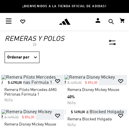
¡BIENVENIDOS A LA TIENDA OFICIAL DE ADIDAS!
REMERAS Y POLOS
23
Ordenar por
$
4290
,
00
$
1490
,
00
$
894
,
00
Remera Piloto Mercedes AMG
Remera Disney Mickey Mouse
Petronas Formula 1
40%
Niño
Niño
$
1490
,
00
$
1490
,
00
$
894
,
00
Remera Blocked Holgada
Remera Disney Mickey Mouse
Niño