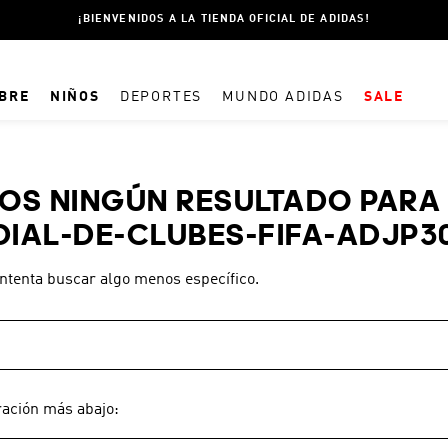
¡BIENVENIDOS A LA TIENDA OFICIAL DE ADIDAS!
BRE
NIÑOS
DEPORTES
MUNDO ADIDAS
SALE
TÉRMINOS MÁS BUSCADOS
S NINGÚN RESULTADO PARA 
1
.
CHAMPIONES ADIDAS
DIAL-DE-CLUBES-FIFA-ADJP3
2
.
ESSENTIALS
3
.
SPEZIAL
intenta buscar algo menos específico.
4
.
ESPAÑA
5
.
CAMPERA
6
.
CAMPERAS
7
.
PANTALON
ración más abajo:
8
.
REAL MADRID