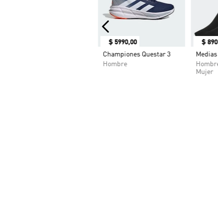
$
5990
,
00
$
890
Championes Questar 3
Medias 
Hombre
Hombr
Mujer