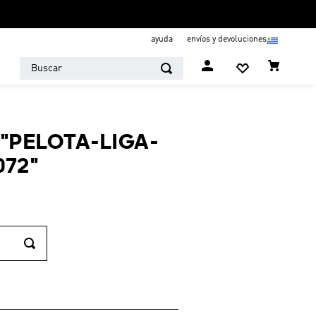
ayuda
envíos y devoluciones
Buscar
"
PELOTA-LIGA-
072
"