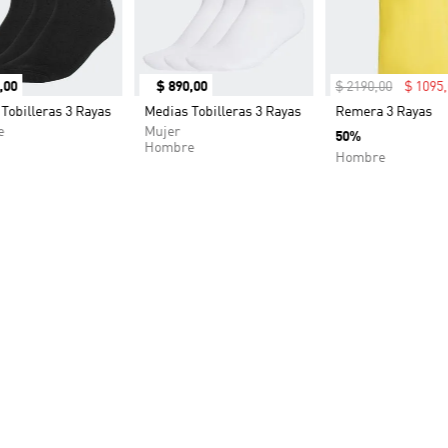
,
00
$
890
,
00
$
2190
,
00
$
1095
,
Tobilleras 3 Rayas
Medias Tobilleras 3 Rayas
Remera 3 Rayas
e
Mujer
50%
Hombre
Hombre